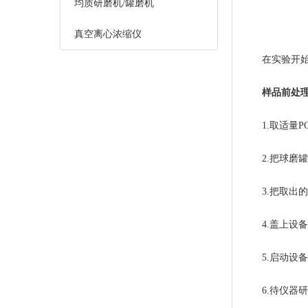
均质研磨机/罐磨机
真空离心浓缩仪
在实验开始前
样品前处理
1.取适量P
2.把球磨罐
3.把取出的
4.盖上设备
5.启动设
6.待仪器研