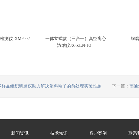
测仪JXMF-02
一体立式款（三合一）真空离心
罐磨
浓缩仪JX-ZLN-F3
多样品组织研磨仪助力解决塑料粒子的前处理实验难题
下一篇：
高通
新闻资讯
技术知识
客户案例
联系