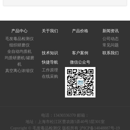
产品中心
关于我们
产品价格
新闻资讯
毛发毒品检测仪
公司动态
组织研磨仪
常见问题
全自动均质机
技术知识
客户案例
联系我们
均质研磨机/罐磨
快捷导航
微信公众号
机
工作原理
真空离心浓缩仪
在线采购
电话：13430336370 邮箱：
地址：上海市松江区曹农路5弄40号3层301室
Copyright © 毛发毒品检测仪 版权所有
沪ICP备14048887号-19